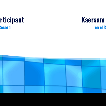
rticipant
Kaersam 
 Record
en el 